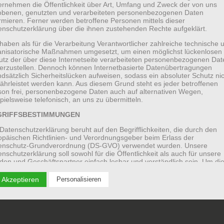
ernehmen die Öffentlichkeit über Art, Umfang und Zweck der von uns
obenen, genutzten und verarbeiteten personenbezogenen Daten
rmieren. Ferner werden betroffene Personen mittels dieser
enschutzerklärung über die ihnen zustehenden Rechte aufgeklärt.
haben als für die Verarbeitung Verantwortlicher zahlreiche technische 
anisatorische Maßnahmen umgesetzt, um einen möglichst lückenlosen
utz der über diese Internetseite verarbeiteten personenbezogenen Dat
herzustellen. Dennoch können Internetbasierte Datenübertragungen
dsätzlich Sicherheitslücken aufweisen, sodass ein absoluter Schutz ni
ährleistet werden kann. Aus diesem Grund steht es jeder betroffenen
son frei, personenbezogene Daten auch auf alternativen Wegen,
pielsweise telefonisch, an uns zu übermitteln.
GRIFFSBESTIMMUNGEN
Datenschutzerklärung beruht auf den Begrifflichkeiten, die durch den
opäischen Richtlinien- und Verordnungsgeber beim Erlass der
enschutz-Grundverordnung (DS-GVO) verwendet wurden. Unsere
nschutzerklärung soll sowohl für die Öffentlichkeit als auch für unsere
den und Geschäftspartner einfach lesbar und verständlich sein. Um di
ewährleisten, möchten wir vorab die verwendeten Begrifflichkeiten
utern.
 Akzeptieren
Personalisieren
 verwenden in dieser Datenschutzerklärung unter anderem die folgend
iffe:
A) PERSONENBEZOGENE DATEN