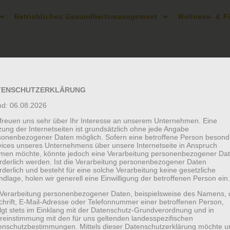
Betriebliches Gesundheitsmanagement
Wellness- & F
TENSCHUTZERKLÄRUNG
USTÄNDE
nd: 06.08.2026
 freuen uns sehr über Ihr Interesse an unserem Unternehmen. Eine
ung der Internetseiten ist grundsätzlich ohne jede Angabe
ung. Weitere Webseiten-Inhalte folgen zeitnah.
sonenbezogener Daten möglich. Sofern eine betroffene Person besond
vices unseres Unternehmens über unsere Internetseite in Anspruch
men möchte, könnte jedoch eine Verarbeitung personenbezogener Da
 mehr Informationen:
info[at]soulaircircle.de
orderlich werden. Ist die Verarbeitung personenbezogener Daten
rderlich und besteht für eine solche Verarbeitung keine gesetzliche
dlage, holen wir generell eine Einwilligung der betroffenen Person ein.
 Verarbeitung personenbezogener Daten, beispielsweise des Namens, 
chrift, E-Mail-Adresse oder Telefonnummer einer betroffenen Person,
Datenschutz
|
Impressum
olgt stets im Einklang mit der Datenschutz-Grundverordnung und in
reinstimmung mit den für uns geltenden landesspezifischen
© Copyright soulaircircle 2020
enschutzbestimmungen. Mittels dieser Datenschutzerklärung möchte u