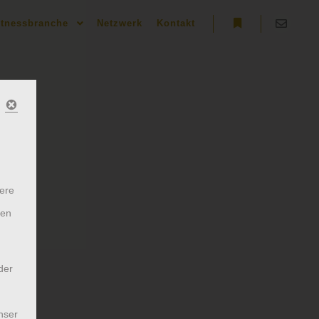
itnessbranche
Netzwerk
Kontakt
ere
ten
der
nser